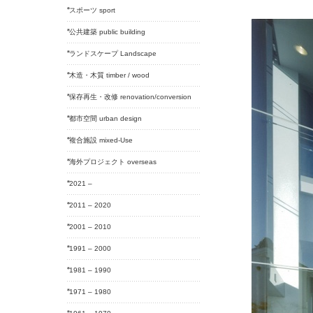
スポーツ sport
公共建築 public building
ランドスケープ Landscape
木造・木質 timber / wood
保存再生・改修 renovation/conversion
都市空間 urban design
複合施設 mixed-Use
海外プロジェクト overseas
2021 –
2011 – 2020
2001 – 2010
1991 – 2000
1981 – 1990
1971 – 1980