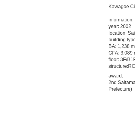
Kawagoe Ci
information:
year: 2002
location: Sa
building typ
BA: 1,238 m
GFA: 3,089 
floor: 3F/B1
structure:R
award:
2nd Saitama
Prefecture)