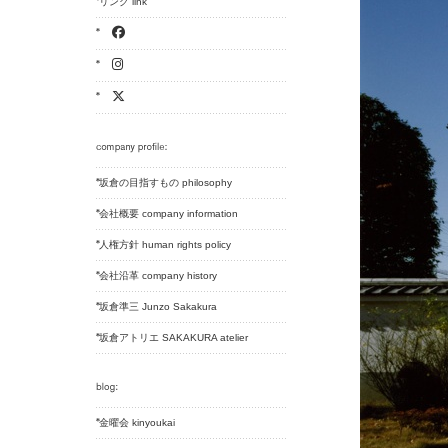
リンク link
坂倉の目指すもの philosophy
会社概要 company information
人権方針 human rights policy
会社沿革 company history
坂倉準三 Junzo Sakakura
坂倉アトリエ SAKAKURA atelier
金曜会 kinyoukai