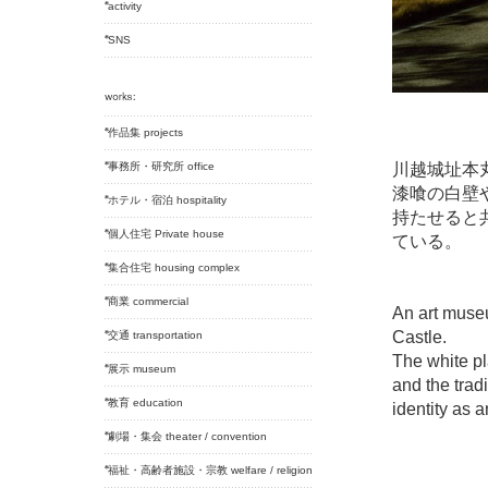
activity
SNS
作品集 projects
事務所・研究所 office
川越城址本
漆喰の白壁
ホテル・宿泊 hospitality
持たせると
個人住宅 Private house
ている。
集合住宅 housing complex
商業 commercial
An art museu
Castle.
交通 transportation
The white pl
展示 museum
and the trad
教育 education
identity as 
劇場・集会 theater / convention
福祉・高齢者施設・宗教 welfare / religion