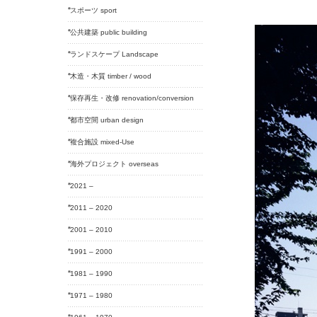
スポーツ sport
公共建築 public building
ランドスケープ Landscape
木造・木質 timber / wood
保存再生・改修 renovation/conversion
都市空間 urban design
複合施設 mixed-Use
海外プロジェクト overseas
2021 –
2011 – 2020
2001 – 2010
1991 – 2000
1981 – 1990
1971 – 1980