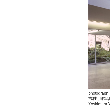
photograph:
吉村行雄
Yoshimura Y