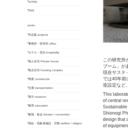
activity
SNS
作品集 projects
事務所・研究所 office
ホテル・宿泊 hospitality
この研究所
個人住宅 Private house
ブーム」が
集合住宅 housing complex
現在サステ
では40年
商業 commercial
造設定など
交通 transportation
This laborat
展示 museum
of central re
教育 education
Sustainable 
Shionogi Pha
劇場・集会 theater / convention
design that 
福祉・高齢者施設・宗教 welfare / religion
of equipment