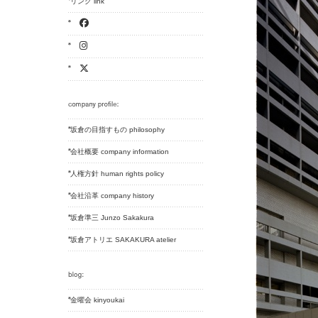
リンク link
坂倉の目指すもの philosophy
会社概要 company information
人権方針 human rights policy
会社沿革 company history
坂倉準三 Junzo Sakakura
坂倉アトリエ SAKAKURA atelier
金曜会 kinyoukai