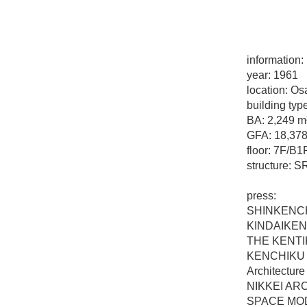
information:
year: 1961
location: O
building typ
BA: 2,249 m
GFA: 18,378
floor: 7F/B1
structure: 
press:
SHINKENCH
KINDAIKEN
THE KENTI
KENCHIKU 
Architectur
NIKKEI AR
SPACE MOD