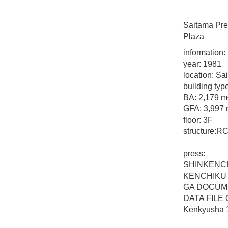
Saitama Pre
Plaza
information:
year: 1981
location: Sa
building typ
BA: 2,179 m
GFA: 3,997 
floor: 3F
structure:R
press:
SHINKENCH
KENCHIKU 
GA DOCUME
DATA FILE 
Kenkyusha 