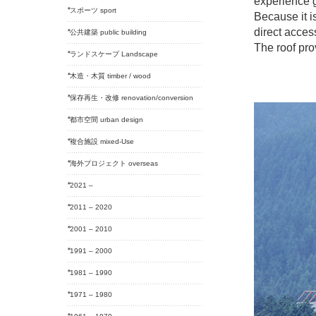
experience g
スポーツ sport
Because it is
direct acces
公共建築 public building
The roof pro
ランドスケープ Landscape
木造・木質 timber / wood
保存再生・改修 renovation/conversion
都市空間 urban design
複合施設 mixed-Use
海外プロジェクト overseas
2021 –
2011 – 2020
2001 – 2010
1991 – 2000
1981 – 1990
1971 – 1980