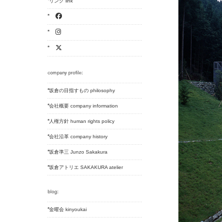
リンク link
坂倉の目指すもの philosophy
会社概要 company information
人権方針 human rights policy
会社沿革 company history
坂倉準三 Junzo Sakakura
坂倉アトリエ SAKAKURA atelier
金曜会 kinyoukai