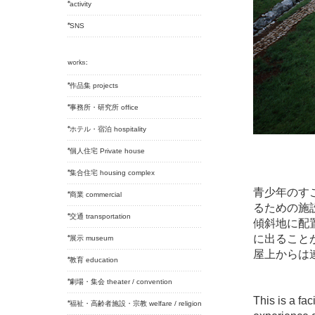
activity
SNS
作品集 projects
事務所・研究所 office
ホテル・宿泊 hospitality
個人住宅 Private house
集合住宅 housing complex
青少年のす
商業 commercial
るための施
交通 transportation
傾斜地に配
に出ること
展示 museum
屋上からは
教育 education
劇場・集会 theater / convention
This is a fa
福祉・高齢者施設・宗教 welfare / religion