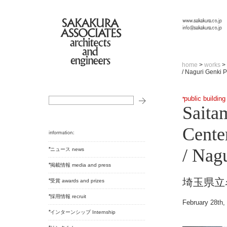
home
>
works
>
/ Naguri Genki 
public building
Saita
Cente
/ Nag
ニュース news
掲載情報 media and press
埼玉県立
受賞 awards and prizes
採用情報 recruit
February 28th,
インターンシップ Internship