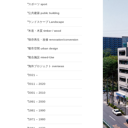
スポーツ sport
公共建築 public building
ランドスケープ Landscape
木造・木質 timber / wood
保存再生・改修 renovation/conversion
都市空間 urban design
複合施設 mixed-Use
海外プロジェクト overseas
2021 –
2011 – 2020
2001 – 2010
1991 – 2000
1981 – 1990
1971 – 1980