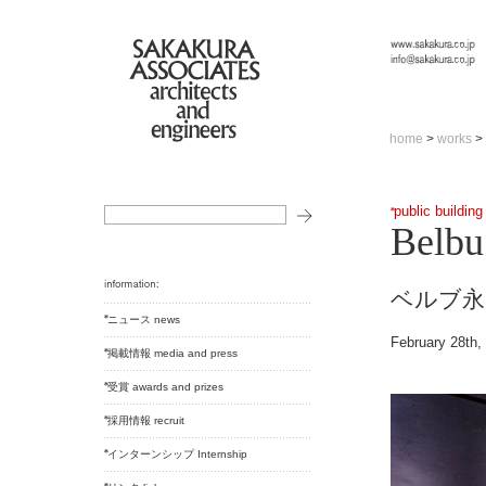
home
>
works
>
public building
Belb
ベルブ永
ニュース news
February 28th,
掲載情報 media and press
受賞 awards and prizes
採用情報 recruit
インターンシップ Internship