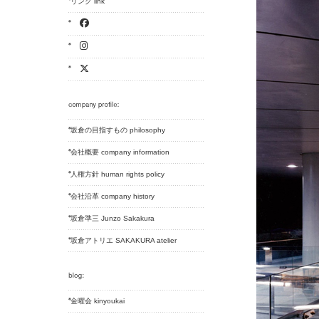
リンク link
坂倉の目指すもの philosophy
会社概要 company information
人権方針 human rights policy
会社沿革 company history
坂倉準三 Junzo Sakakura
坂倉アトリエ SAKAKURA atelier
金曜会 kinyoukai