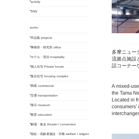
activity
SNS
作品集 projects
事務所・研究所 office
多摩ニュー
ホテル・宿泊 hospitality
流拠点施設
話コーナー
個人住宅 Private house
集合住宅 housing complex
A mixed-use 
商業 commercial
the Tama Ne
交通 transportation
Located in f
展示 museum
consumers’ c
interchanges 
教育 education
劇場・集会 theater / convention
福祉・高齢者施設・宗教 welfare / religion