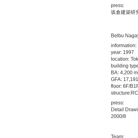
press:
坂倉建築研究
Belbu Nag
information:
year: 1997
location: To
building type
BA: 4,200 m
GFA: 17,191
floor: 6F/B1
structure:R
press:
Detail Draw
2000/8
Team: