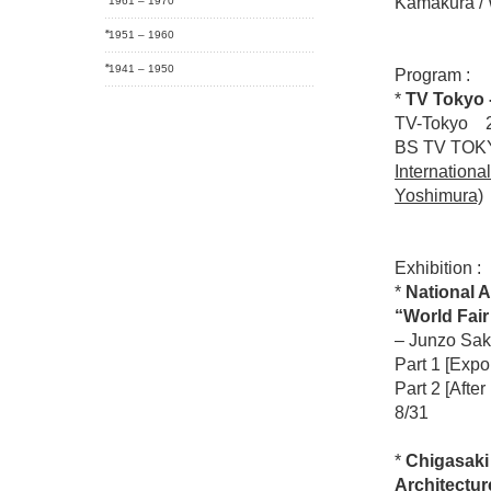
Kamakura / 
1961 – 1970
1951 – 1960
1941 – 1950
Program :
*
TV Tokyo 
TV-Tokyo 2
BS TV TOKY
Internation
Yoshimura)
Exhibition :
*
National A
“World Fair
– Junzo Saka
Part 1 [Exp
Part 2 [Aft
8/31
*
Chigasaki
Architectu