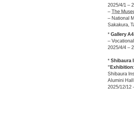
2025/4/1 – 
–
The Museu
– National 
Sakakura, T
*
Gallery A
– Vocational
2025/4/4 – 
*
Shibaura I
“Exhibitio
Shibaura In
Alumini Hal
2025/12/12 