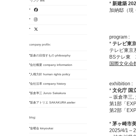
リンク link
*
新建築 202
加納邸（現・
program
*
テレビ東京
テレビ東京系列 
坂倉の目指すもの philosophy
BSテレ東 20
国際文化会館 
会社概要 company information
人権方針 human rights policy
exhibition :
会社沿革 company history
*
文化庁 国立
坂倉準三 Junzo Sakakura
– 坂倉準三,
坂倉アトリエ SAKAKURA atelier
第1部「EXP
第2部「EXPO
*
茅ヶ崎市美
金曜会 kinyoukai
2025/4/1 – 