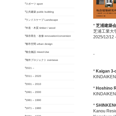
スポーツ sport
公共建築 public building
ランドスケープ Landscape
*
芝浦建築会
木造・木質 timber / wood
芝浦工業大
保存再生・改修 renovation/conversion
2025/12/12 
都市空間 urban design
複合施設 mixed-Use
-
海外プロジェクト overseas
2021 –
*
Kaigan 3-
2011 – 2020
KINDAIKEN
2001 – 2010
*
Hoshino R
1991 – 2000
KINDAIKEN
1981 – 1990
*
SHINKENCH
1971 – 1980
Kanou Resid