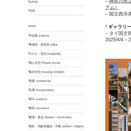
–
神奈川県立
activity
アム）
SNS
– 国立西洋
*
ギャラリ
– タイ国文
作品集 projects
2025/4/4 – 
事務所・研究所 office
ホテル・宿泊 hospitality
個人住宅 Private house
集合住宅 housing complex
商業 commercial
交通 transportation
展示 museum
教育 education
劇場・集会 theater / convention
福祉・高齢者施設・宗教 welfare / religion