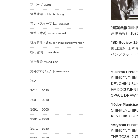
スポーツ sport
公共建築 public building
ランドスケープ Landscape
*建築画報 159 
木造・木質 timber / wood
建築画報社 1982
*SD Review
保存再生・改修 renovation/conversion
阪田誠造+山岡
都市空間 urban design
ベンファット・ギャ
複合施設 mixed-Use
–
海外プロジェクト overseas
*Gunma Prefec
SHINKENCHIKU
2021 –
KENCHIKU BUN
GA DOCUMENT 
2011 – 2020
SPACE DRAWING
2001 – 2010
*Kobe Municip
1991 – 2000
SHINKENCHIKU
KENCHIKU BUN
1981 – 1990
*Miyoshi Publi
1971 – 1980
SHINKENCHIKU
THE TOSHI-JUT