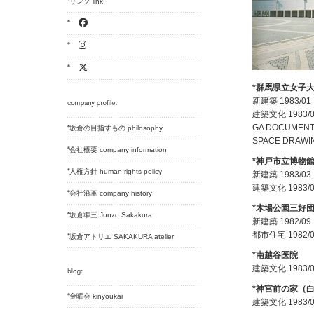
リンク link
*群馬県立女子
新建築 1983/01
建築文化 1983/0
GA DOCUMENT 
坂倉の目指すもの philosophy
SPACE DRA
会社概要 company information
*神戸市立博物
人権方針 human rights policy
新建築 1983/03
建築文化 1983/0
会社沿革 company history
*木場公園三好
坂倉準三 Junzo Sakakura
新建築 1982/09
都市住宅 1982/0
坂倉アトリエ SAKAKURA atelier
*南越谷医院
建築文化 1983/0
*神宮前の家（
金曜会 kinyoukai
建築文化 1983/0