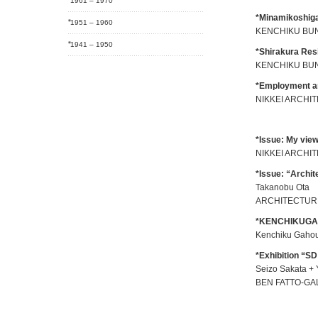
1961 – 1970
*Minamikoshiga
1951 – 1960
KENCHIKU BUN
1941 – 1950
*Shirakura Res
KENCHIKU BUN
*Employment a
NIKKEI ARCHIT
*Issue: My vie
NIKKEI ARCHIT
*Issue: “Archite
Takanobu Ota
ARCHITECTURE
*KENCHIKUGA
Kenchiku Gahou
*Exhibition “S
Seizo Sakata + 
BEN FATTO-GALL