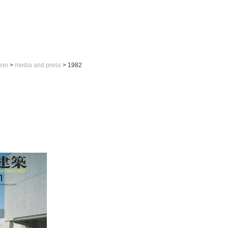
ion
>
media and press
>
1982