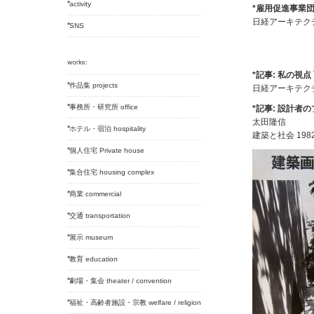
activity
*雇用促進事業
日経アーキテクチュ
SNS
*記事: 私の視点
作品集 projects
日経アーキテクチュア 
事務所・研究所 office
*記事: 設計者
太田隆信
ホテル・宿泊 hospitality
建築と社会 1982
個人住宅 Private house
集合住宅 housing complex
商業 commercial
交通 transportation
展示 museum
教育 education
劇場・集会 theater / convention
福祉・高齢者施設・宗教 welfare / religion