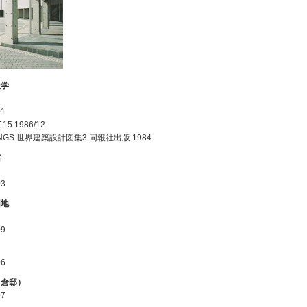
大学
1
15 1986/12
WINGS 世界建築設計図集3 同報社出版 1984
館
3
団地
9
6
白倉邸）
7