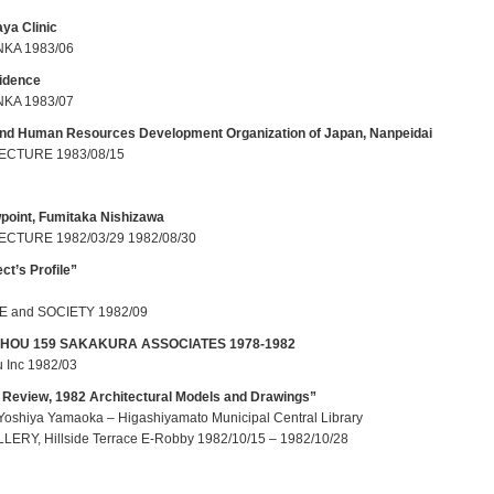
ya Clinic
KA 1983/06
idence
KA 1983/07
nd Human Resources Development Organization of Japan, Nanpeidai
ECTURE 1983/08/15
wpoint, Fumitaka Nishizawa
ECTURE 1982/03/29 1982/08/30
ct’s Profile”
 and SOCIETY 1982/09
HOU 159 SAKAKURA ASSOCIATES 1978-1982
 Inc 1982/03
D Review, 1982 Architectural Models and Drawings”
Yoshiya Yamaoka – Higashiyamato Municipal Central Library
ERY, Hillside Terrace E-Robby 1982/10/15 – 1982/10/28