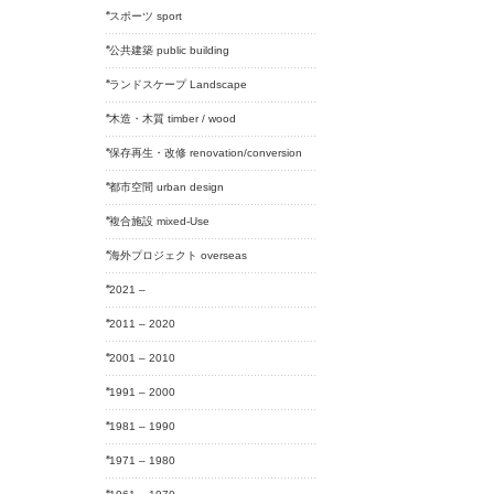
スポーツ sport
公共建築 public building
ランドスケープ Landscape
木造・木質 timber / wood
保存再生・改修 renovation/conversion
都市空間 urban design
複合施設 mixed-Use
海外プロジェクト overseas
2021 –
2011 – 2020
2001 – 2010
1991 – 2000
1981 – 1990
1971 – 1980