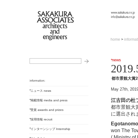
home
>
informat
news
2019.
都市景観大賞2
May 27th, 201
ニュース news
江古田の杜
掲載情報 media and press
都市景観大賞
受賞 awards and prizes
に選出されま
採用情報 recruit
Egotanomor
インターンシップ Internship
won
The To
( Ministry of