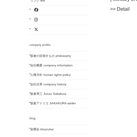
リンク link
>> Detail
坂倉の目指すもの philosophy
会社概要 company information
人権方針 human rights policy
会社沿革 company history
坂倉準三 Junzo Sakakura
坂倉アトリエ SAKAKURA atelier
金曜会 kinyoukai