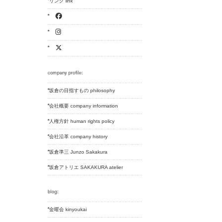
リンク link
坂倉の目指すもの philosophy
会社概要 company information
人権方針 human rights policy
会社沿革 company history
坂倉準三 Junzo Sakakura
坂倉アトリエ SAKAKURA atelier
金曜会 kinyoukai