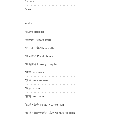
activity
SNS
作品集 projects
事務所・研究所 office
ホテル・宿泊 hospitality
個人住宅 Private house
集合住宅 housing complex
商業 commercial
交通 transportation
展示 museum
教育 education
劇場・集会 theater / convention
福祉・高齢者施設・宗教 welfare / religion