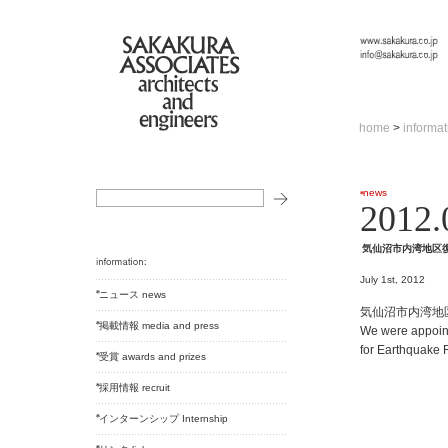
home
>
informat
news
2012.
気仙沼市内湾地区
July 1st, 2012
ニュース news
気仙沼市内湾地
掲載情報 media and press
We were appoint
for Earthquake
受賞 awards and prizes
採用情報 recruit
インターンシップ Internship