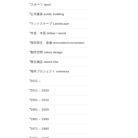
スポーツ sport
公共建築 public building
ランドスケープ Landscape
木造・木質 timber / wood
保存再生・改修 renovation/conversion
都市空間 urban design
複合施設 mixed-Use
海外プロジェクト overseas
2021 –
2011 – 2020
2001 – 2010
1991 – 2000
1981 – 1990
1971 – 1980