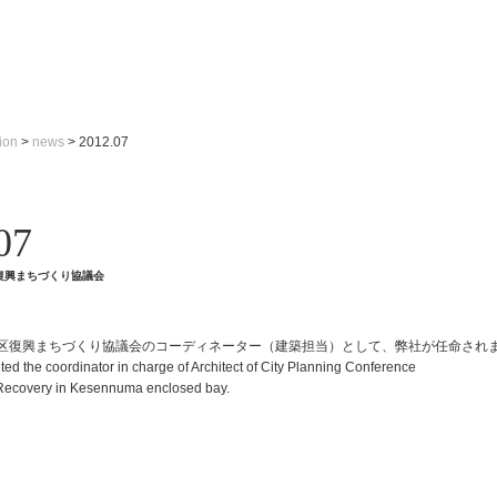
ion
>
news
>
2012.07
07
復興まちづくり協議会
区復興まちづくり協議会のコーディネーター（建築担当）として、弊社が任命され
ed the coordinator in charge of Architect of City Planning Conference
 Recovery in Kesennuma enclosed bay.