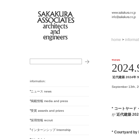
home
>
informat
news
2024.
近代建築 2024年 
September 13th, 
ニュース news
掲載情報 media and press
* コートヤー
受賞 awards and prizes
が
近代建築 202
採用情報 recruit
インターンシップ Internship
* Courtyard by