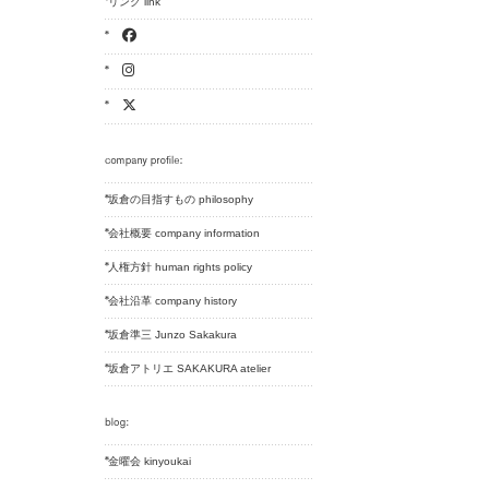
リンク link
坂倉の目指すもの philosophy
会社概要 company information
人権方針 human rights policy
会社沿革 company history
坂倉準三 Junzo Sakakura
坂倉アトリエ SAKAKURA atelier
金曜会 kinyoukai