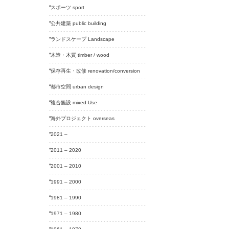
スポーツ sport
公共建築 public building
ランドスケープ Landscape
木造・木質 timber / wood
保存再生・改修 renovation/conversion
都市空間 urban design
複合施設 mixed-Use
海外プロジェクト overseas
2021 –
2011 – 2020
2001 – 2010
1991 – 2000
1981 – 1990
1971 – 1980