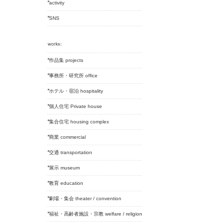
activity
SNS
作品集 projects
事務所・研究所 office
ホテル・宿泊 hospitality
個人住宅 Private house
集合住宅 housing complex
商業 commercial
交通 transportation
展示 museum
教育 education
劇場・集会 theater / convention
福祉・高齢者施設・宗教 welfare / religion