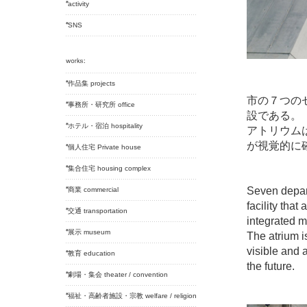
activity
SNS
作品集 projects
市の７つの
事務所・研究所 office
設である。
ホテル・宿泊 hospitality
アトリウム
が視覚的に
個人住宅 Private house
集合住宅 housing complex
Seven depart
商業 commercial
facility that
交通 transportation
integrated 
展示 museum
The atrium i
visible and 
教育 education
the future.
劇場・集会 theater / convention
福祉・高齢者施設・宗教 welfare / religion