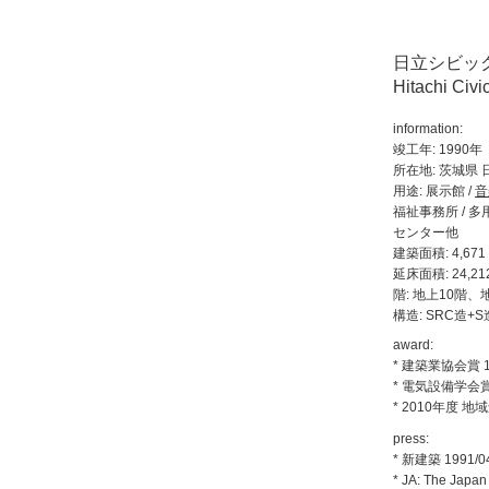
日立シビッ
Hitachi Civi
information:
竣工年: 1990年
所在地: 茨城県 
用途: 展示館 /
音
福祉事務所 / 多
センター他
建築面積: 4,671 
延床面積: 24,212
階: 地上10階、
構造: SRC造+S
award:
* 建築業協会賞 1
* 電気設備学会
*
2010年度 
press:
*
新建築 1991/0
*
JA: The Japan 