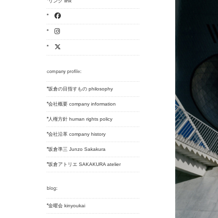
リンク link
坂倉の目指すもの philosophy
会社概要 company information
人権方針 human rights policy
会社沿革 company history
坂倉準三 Junzo Sakakura
坂倉アトリエ SAKAKURA atelier
金曜会 kinyoukai