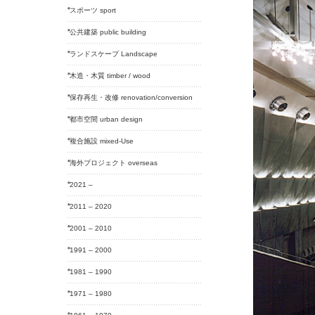
スポーツ sport
公共建築 public building
ランドスケープ Landscape
木造・木質 timber / wood
保存再生・改修 renovation/conversion
都市空間 urban design
複合施設 mixed-Use
海外プロジェクト overseas
2021 –
2011 – 2020
2001 – 2010
1991 – 2000
1981 – 1990
1971 – 1980