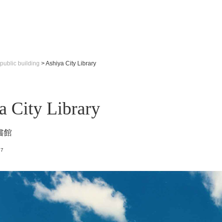
public building
>
Ashiya City Library
a City Library
書館
87