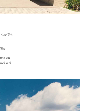
。なかでも
f the
tted via
laxed and