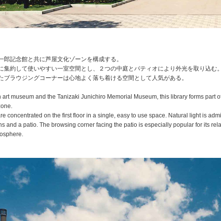
一郎記念館と共に芦屋文化ゾーンを構成する。
に集約して使いやすい一室空間とし、２つの中庭とパティオにより外光を取り込む
たブラウジングコーナーは心地よく落ち着ける空間として人気がある。
 art museum and the Tanizaki Junichiro Memorial Museum, this library forms part o
zone.
e concentrated on the first floor in a single, easy to use space. Natural light is admi
s and a patio. The browsing corner facing the patio is especially popular for its re
mosphere.