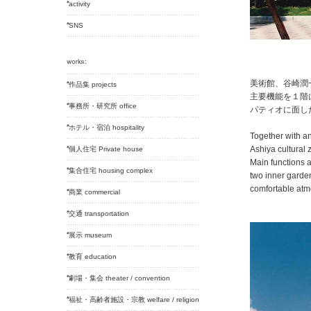
activity
SNS
美術館、谷崎潤
作品集 projects
主要機能を１階
事務所・研究所 office
パティオに面し
ホテル・宿泊 hospitality
Together with an
Ashiya cultural 
個人住宅 Private house
Main functions ar
集合住宅 housing complex
two inner garden
comfortable at
商業 commercial
交通 transportation
展示 museum
教育 education
劇場・集会 theater / convention
福祉・高齢者施設・宗教 welfare / religion