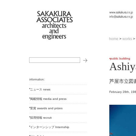
home
>
works
>
public building
Ashiy
芦屋市立図
ニュース news
February 28th, 19
掲載情報 media and press
受賞 awards and prizes
採用情報 recruit
インターンシップ Internship