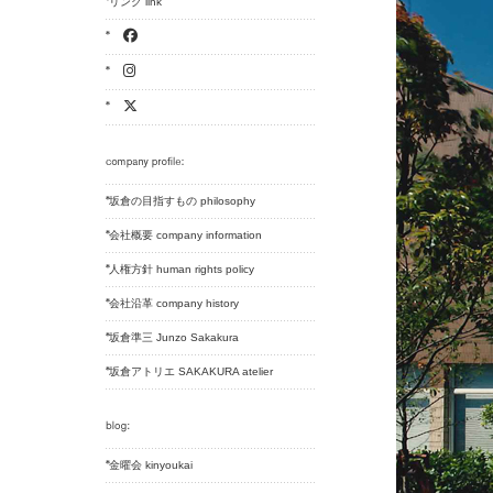
リンク link
坂倉の目指すもの philosophy
会社概要 company information
人権方針 human rights policy
会社沿革 company history
坂倉準三 Junzo Sakakura
坂倉アトリエ SAKAKURA atelier
金曜会 kinyoukai