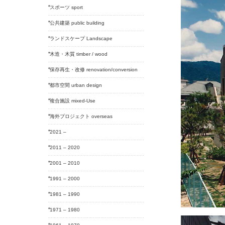
スポーツ sport
公共建築 public building
ランドスケープ Landscape
木造・木質 timber / wood
保存再生・改修 renovation/conversion
都市空間 urban design
複合施設 mixed-Use
海外プロジェクト overseas
2021 –
2011 – 2020
2001 – 2010
1991 – 2000
1981 – 1990
1971 – 1980