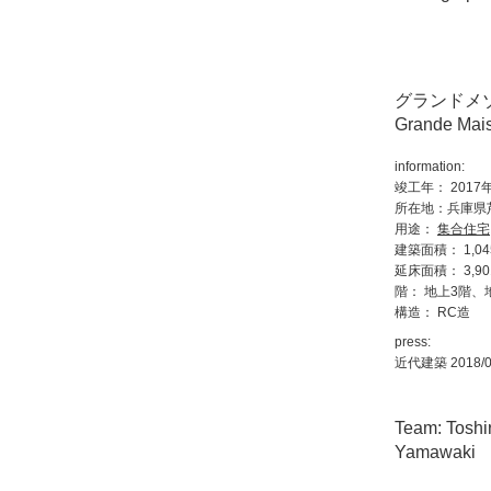
グランドメ
Grande Mai
information:
竣工年： 2017
所在地：兵庫県
用途：
集合住宅
建築面積： 1,045
延床面積： 3,901
階： 地上3階、
構造： RC造
press:
近代建築 2018/0
Team: Toshi
Yamawaki