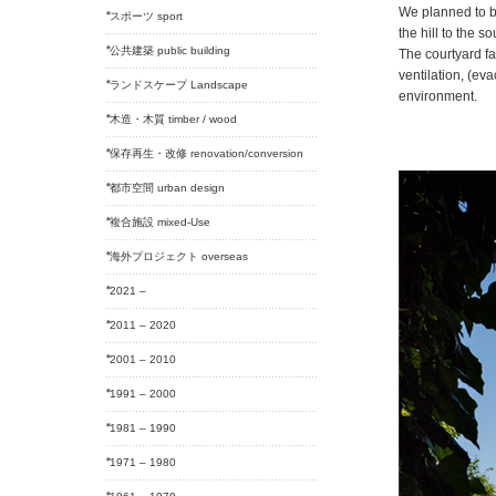
We planned to b
スポーツ sport
the hill to the so
公共建築 public building
The courtyard fa
ventilation, (ev
ランドスケープ Landscape
environment.
木造・木質 timber / wood
保存再生・改修 renovation/conversion
都市空間 urban design
複合施設 mixed-Use
海外プロジェクト overseas
2021 –
2011 – 2020
2001 – 2010
1991 – 2000
1981 – 1990
1971 – 1980