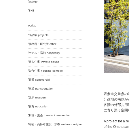
activity
SNS
作品集 projects
事務所・研究所 office
ホテル・宿泊 hospitality
個人住宅 Private house
集合住宅 housing complex
商業 commercial
交通 transportation
表参道交差点の
展示 museum
計画地の南側が
各階の外部共用
教育 education
に寄り添う空間
劇場・集会 theater / convention
A project for a 
福祉・高齢者施設・宗教 welfare / religion
of the Omotesan