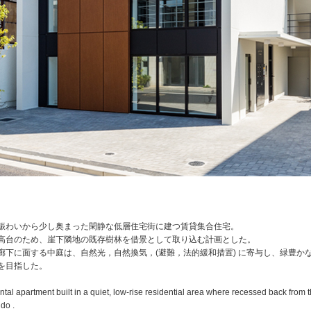
賑わいから少し奥まった閑静な低層住宅街に建つ賃貸集合住宅。
高台のため、崖下隣地の既存樹林を借景として取り込む計画とした。
廊下に面する中庭は、自然光，自然換気，(避難，法的緩和措置) に寄与し、緑豊か
を目指した。
rental apartment built in a quiet, low-rise residential area where recessed back from 
do .