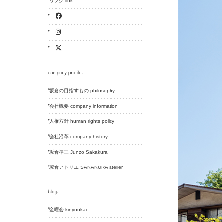
リンク link
坂倉の目指すもの philosophy
会社概要 company information
人権方針 human rights policy
会社沿革 company history
坂倉準三 Junzo Sakakura
坂倉アトリエ SAKAKURA atelier
金曜会 kinyoukai