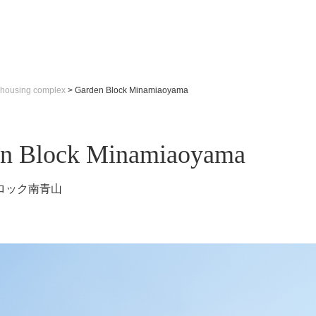
housing complex
>
Garden Block Minamiaoyama
n Block Minamiaoyama
ロック南青山