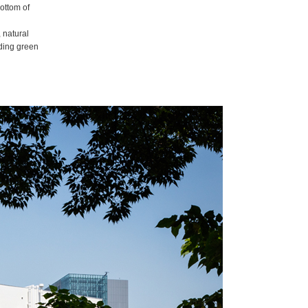
ottom of
 natural
nding green