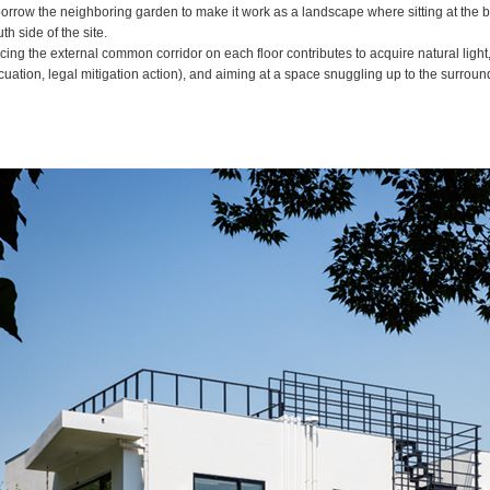
orrow the neighboring garden to make it work as a landscape where sitting at the b
uth side of the site.
cing the external common corridor on each floor contributes to acquire natural light,
acuation, legal mitigation action), and aiming at a space snuggling up to the surrou