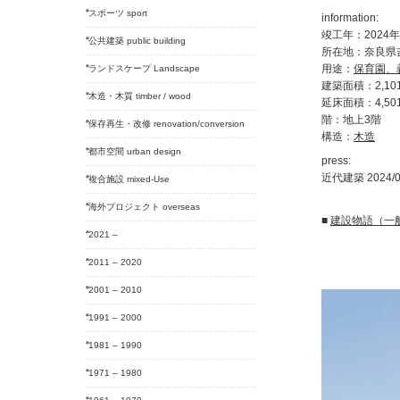
スポーツ sport
information:
竣工年：2024年
公共建築 public building
所在地：奈良県
用途：
保育園、
ランドスケープ Landscape
建築面積：2,101
木造・木質 timber / wood
延床面積：4,501
階：地上3階
保存再生・改修 renovation/conversion
構造：
木造
都市空間 urban design
press:
近代建築 2024/0
複合施設 mixed-Use
海外プロジェクト overseas
■
建設物語（一
2021 –
2011 – 2020
2001 – 2010
1991 – 2000
1981 – 1990
1971 – 1980