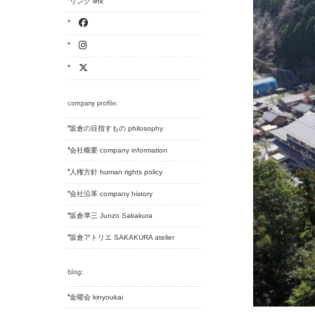
リンク link
坂倉の目指すもの philosophy
会社概要 company information
人権方針 human rights policy
会社沿革 company history
坂倉準三 Junzo Sakakura
坂倉アトリエ SAKAKURA atelier
金曜会 kinyoukai