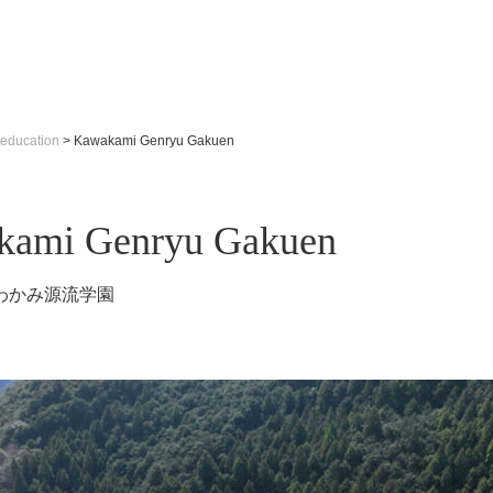
education
>
Kawakami Genryu Gakuen
kami Genryu Gakuen
わかみ源流学園