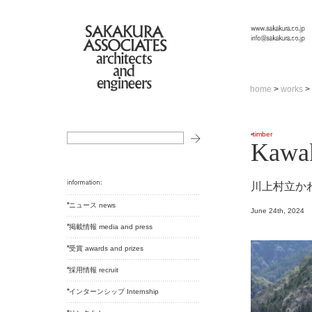
home
>
works
>
timber
Kawa
川上村立か
ニュース news
June 24th, 2024
掲載情報 media and press
受賞 awards and prizes
採用情報 recruit
インターンシップ Internship