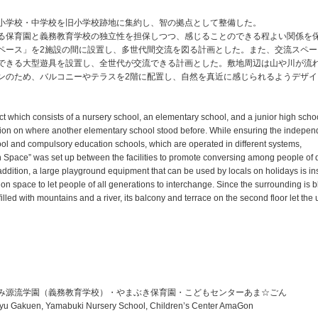
小学校・中学校を旧小学校跡地に集約し、智の拠点として整備した。
る保育園と義務教育学校の独立性を担保しつつ、感じることのできる程よい関係を
ペース」を2施設の間に設置し、多世代間交流を図る計画とした。また、交流スペー
できる大型遊具を設置し、全世代が交流できる計画とした。敷地周辺は山や川が流
ンのため、バルコニーやテラスを2階に配置し、自然を真近に感じられるようデザイ
t which consists of a nursery school, an elementary school, and a junior high scho
tion on where another elementary school stood before. While ensuring the indepen
ool and compulsory education schools, which are operated in different systems,
Space” was set up between the facilities to promote conversing among people of d
addition, a large playground equipment that can be used by locals on holidays is ins
n space to let people of all generations to interchange. Since the surrounding is 
filled with mountains and a river, its balcony and terrace on the second floor let the 
.
み源流学園（義務教育学校）・やまぶき保育園・こどもセンターあま☆ごん
u Gakuen, Yamabuki Nursery School, Children’s Center AmaGon