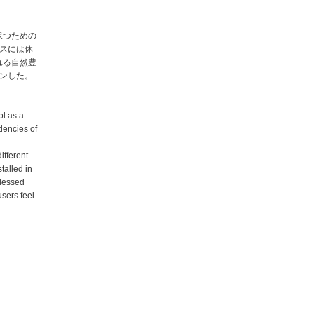
保つための
スには休
れる自然豊
ンした。
ol as a
dencies of
ifferent
talled in
blessed
users feel