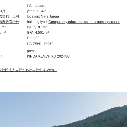
information:
3月
year: 2024/3
吉野郡川上村
location: Nara,Japan
義務教育学校
building type:
Compulsory education school / nursery school
 m²
BA: 2,101 m²
 m²
GFA: 4,501 m²
floor: 3F
structure:
Timber
press:
7
KINDAIKENCHIKU 2024/07
般社団法人吉野かわかみ社中様 Web）