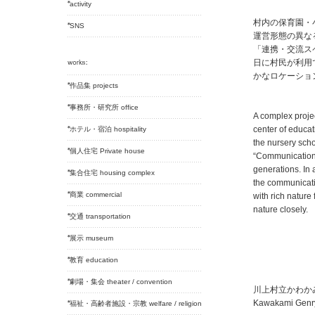
activity
村内の保育園・
SNS
運営形態の異な
「連携・交流ス
日に村民が利用
かなロケーショ
作品集 projects
事務所・研究所 office
A complex projec
center of educa
ホテル・宿泊 hospitality
the nursery sch
個人住宅 Private house
“Communication 
generations. In 
集合住宅 housing complex
the communicatio
商業 commercial
with rich nature 
nature closely
交通 transportation
展示 museum
教育 education
劇場・集会 theater / convention
川上村立かわか
Kawakami Genry
福祉・高齢者施設・宗教 welfare / religion