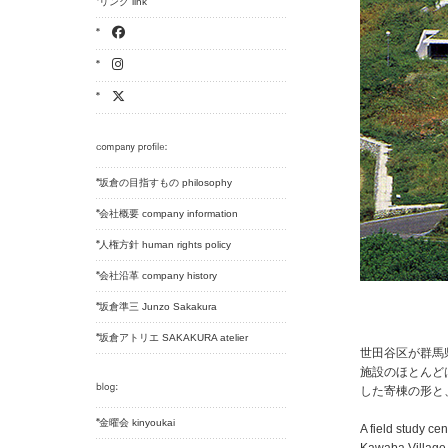
リンク link
坂倉の目指すもの philosophy
会社概要 company information
人権方針 human rights policy
会社沿革 company history
坂倉準三 Junzo Sakakura
坂倉アトリエ SAKAKURA atelier
世田谷区が群馬
施設のほとんど
した寄棟の形と
金曜会 kinyoukai
A field study ce