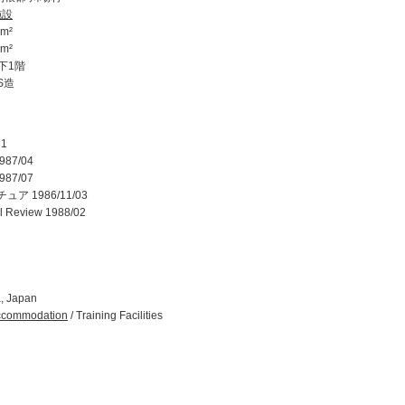
施設
m²
m²
下1階
S造
1
87/04
87/07
ア 1986/11/03
al Review 1988/02
, Japan
ccommodation
/ Training Facilities