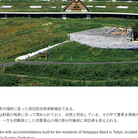
県川場村に造った宿泊型自然体験施設である。
は斜面の地形に沿って埋められており、自然と同化している。その中で藁葺き屋根
、一方を切断面とした切妻風山小屋の形が印象的に来訪者を迎え入れる。
nter with accommodations built for the residents of Setagaya Ward in Tokyo, located 