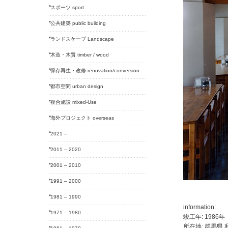
スポーツ sport
公共建築 public building
ランドスケープ Landscape
木造・木質 timber / wood
保存再生・改修 renovation/conversion
都市空間 urban design
複合施設 mixed-Use
海外プロジェクト overseas
2021 –
2011 – 2020
2001 – 2010
1991 – 2000
1981 – 1990
information:
1971 – 1980
竣工年: 1986年
所在地: 群馬県 