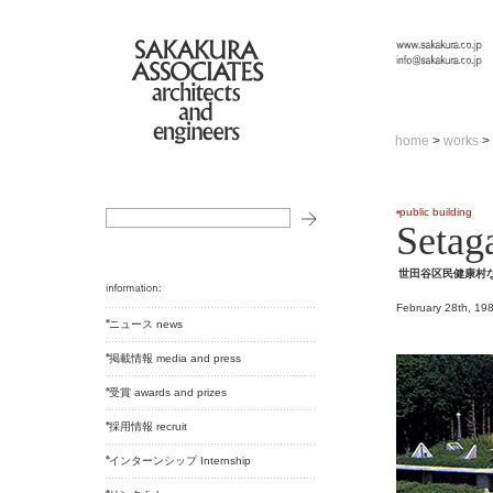
home
>
works
>
public building
Setag
世田谷区民健康村
February 28th, 19
ニュース news
掲載情報 media and press
受賞 awards and prizes
採用情報 recruit
インターンシップ Internship