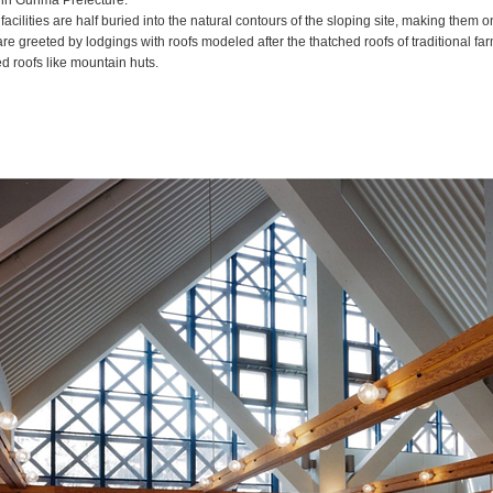
in Gunma Prefecture.
 facilities are half buried into the natural contours of the sloping site, making them 
 are greeted by lodgings with roofs modeled after the thatched roofs of traditional f
ed roofs like mountain huts.