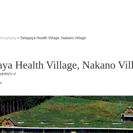
hospitality
>
Setagaya Health Village, Nakano Village
aya Health Village, Nakano Vil
なかのビレジ
86