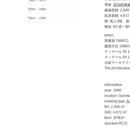
1961 – 1970
用途:
宿泊研修
1951 – 1960
建築面積: 2,948 
延床面積: 4,972 
1941 – 1950
階: 地上3階、地
構造: RC造一部
press:
新建築 1986/11
建築文化 1986/1
ディテール 92 19
ディテール 93 19
日経アーキテクチュ
The Architectur
information:
year: 1986
location: Gunma
building type:
A
BA: 2,948 m²
GFA: 4,972 m²
floor: 3F/B1F
structure:RC/S