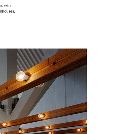
one with
armhouses,