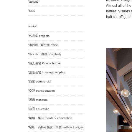
Kawaba Village 
activity
Almost all of the
SNS
nature. Visitors
half cut-off gabl
作品集 projects
事務所・研究所 office
ホテル・宿泊 hospitality
個人住宅 Private house
集合住宅 housing complex
商業 commercial
交通 transportation
展示 museum
教育 education
劇場・集会 theater / convention
福祉・高齢者施設・宗教 welfare / religion