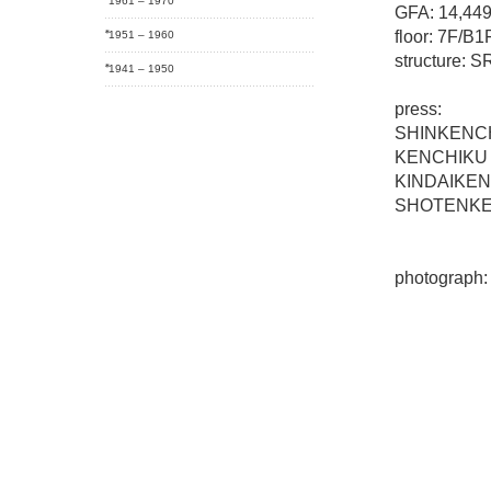
1961 – 1970
GFA: 14,449
floor: 7F/B1
1951 – 1960
structure: 
1941 – 1950
press:
SHINKENCH
KENCHIKU 
KINDAIKEN
SHOTENKEN
photograp