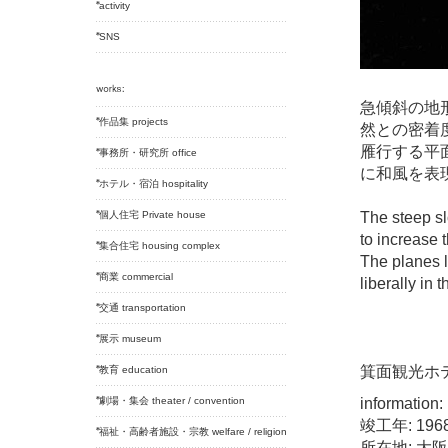
activity
SNS
急傾斜の地
作品集 projects
然との密着
雁行する平
事務所・研究所 office
に和風を表
ホテル・宿泊 hospitality
個人住宅 Private house
The steep sl
to increase 
集合住宅 housing complex
The planes l
商業 commercial
liberally in 
交通 transportation
展示 museum
箕面観光ホ
教育 education
劇場・集会 theater / convention
information:
竣工年: 196
福祉・高齢者施設・宗教 welfare / religion
所在地: 大