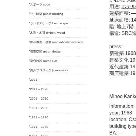
スポーツ sport
用途:
ホテル
建築面積: —
公共建築 public building
延床面積: 14,
ランドスケープ Landscape
階: 地上7
構造: SRC
木造・木質 timber / wood
保存再生・改修 renovation/conversion
press:
都市空間 urban design
新建築 1968
建築文化 196
複合施設 mixed-Use
近代建築 197
海外プロジェクト overseas
商店建築 196
2021 –
2011 – 2020
Minoo Kanko
2001 – 2010
information:
1991 – 2000
year: 1968
1981 – 1990
location: O
building typ
1971 – 1980
BA: —