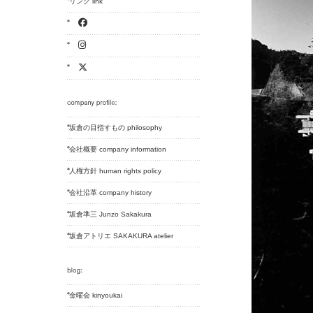
リンク link
坂倉の目指すもの philosophy
会社概要 company information
人権方針 human rights policy
会社沿革 company history
坂倉準三 Junzo Sakakura
坂倉アトリエ SAKAKURA atelier
金曜会 kinyoukai