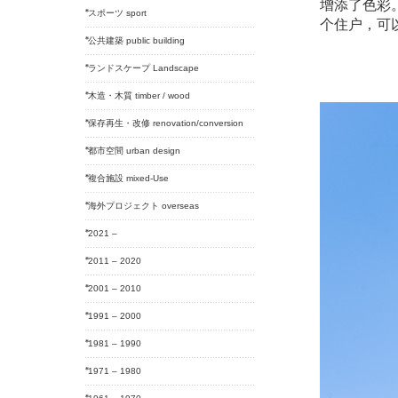
增添了色彩
スポーツ sport
个住户，可
公共建築 public building
ランドスケープ Landscape
木造・木質 timber / wood
保存再生・改修 renovation/conversion
都市空間 urban design
複合施設 mixed-Use
海外プロジェクト overseas
2021 –
2011 – 2020
2001 – 2010
1991 – 2000
1981 – 1990
1971 – 1980