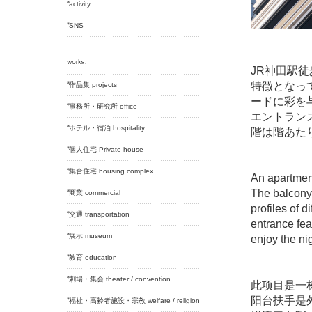
activity
SNS
JR神田駅
特徴となっ
作品集 projects
ードに彩を
事務所・研究所 office
エントラン
ホテル・宿泊 hospitality
階は階あた
個人住宅 Private house
集合住宅 housing complex
An apartment
The balcony 
商業 commercial
profiles of 
交通 transportation
entrance fea
展示 museum
enjoy the ni
教育 education
劇場・集会 theater / convention
此项目是一
阳台扶手是
福祉・高齢者施設・宗教 welfare / religion