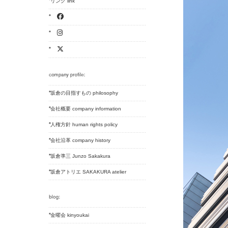
リンク link
坂倉の目指すもの philosophy
会社概要 company information
人権方針 human rights policy
会社沿革 company history
坂倉準三 Junzo Sakakura
坂倉アトリエ SAKAKURA atelier
金曜会 kinyoukai