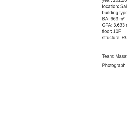
year: 2021/
location: Sa
building typ
BA: 663 m²
GFA: 3,633 
floor: 10F
structure: R
Team: Masa
Photograph 