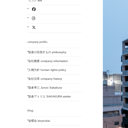
リンク link
坂倉の目指すもの philosophy
会社概要 company information
人権方針 human rights policy
会社沿革 company history
坂倉準三 Junzo Sakakura
坂倉アトリエ SAKAKURA atelier
金曜会 kinyoukai