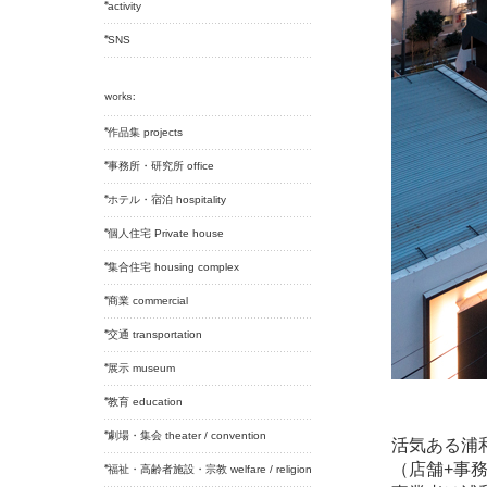
activity
SNS
作品集 projects
事務所・研究所 office
ホテル・宿泊 hospitality
個人住宅 Private house
集合住宅 housing complex
商業 commercial
交通 transportation
展示 museum
教育 education
劇場・集会 theater / convention
活気ある浦
（店舗+事
福祉・高齢者施設・宗教 welfare / religion