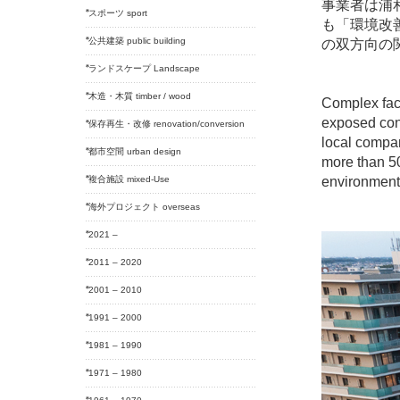
事業者は浦
スポーツ sport
も「環境改
公共建築 public building
の双方向の
ランドスケープ Landscape
木造・木質 timber / wood
Complex faci
exposed conc
保存再生・改修 renovation/conversion
local compa
都市空間 urban design
more than 50
複合施設 mixed-Use
environment 
海外プロジェクト overseas
2021 –
2011 – 2020
2001 – 2010
1991 – 2000
1981 – 1990
1971 – 1980