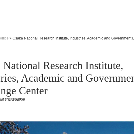
office
>
Osaka National Research Institute, Industries, Academic and Government
 National Research Institute,
tries, Academic and Governme
nge Center
所産学官共同研究棟