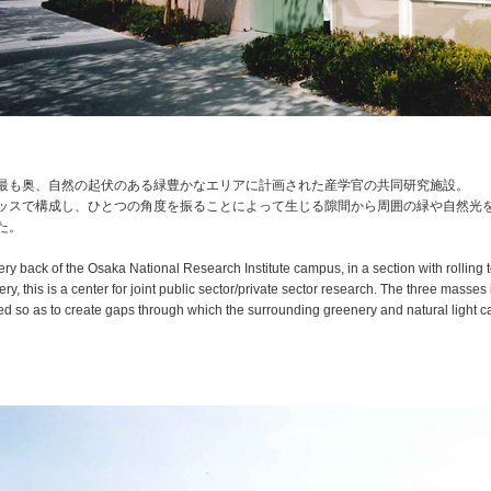
最も奥、自然の起伏のある緑豊かなエリアに計画された産学官の共同研究施設。
ッスで構成し、ひとつの角度を振ることによって生じる隙間から周囲の緑や自然光
た。
ery back of the Osaka National Research Institute campus, in a section with rolling 
y, this is a center for joint public sector/private sector research. The three masses 
d so as to create gaps through which the surrounding greenery and natural light ca