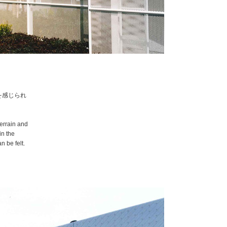
を感じられ
terrain and
in the
n be felt.