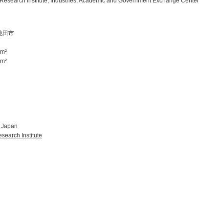
Research Institute, Industries, Academic and Government Exchange Center
池田市
m²
m²
, Japan
search Institute