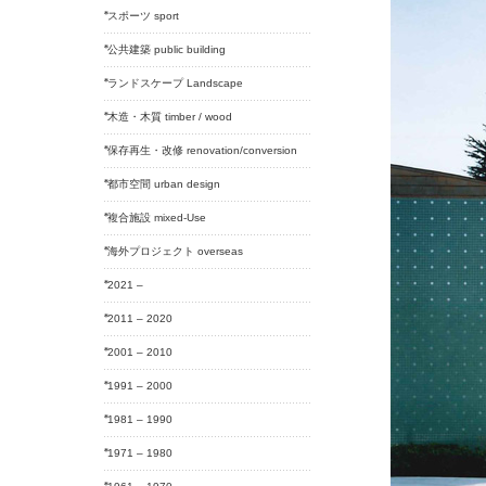
スポーツ sport
公共建築 public building
ランドスケープ Landscape
木造・木質 timber / wood
保存再生・改修 renovation/conversion
都市空間 urban design
複合施設 mixed-Use
海外プロジェクト overseas
2021 –
2011 – 2020
2001 – 2010
1991 – 2000
1981 – 1990
1971 – 1980