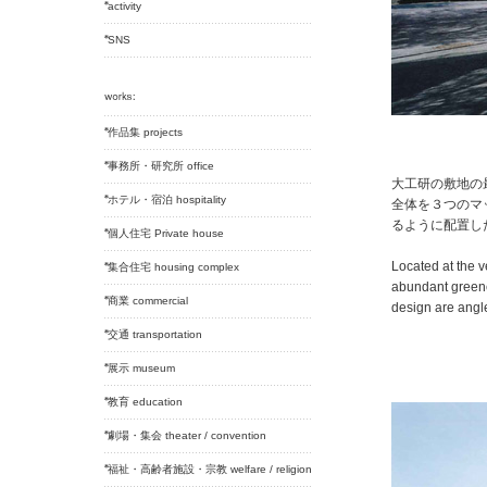
activity
SNS
作品集 projects
事務所・研究所 office
大工研の敷地の
ホテル・宿泊 hospitality
全体を３つのマ
るように配置し
個人住宅 Private house
Located at the v
集合住宅 housing complex
abundant greener
商業 commercial
design are angle
交通 transportation
展示 museum
教育 education
劇場・集会 theater / convention
福祉・高齢者施設・宗教 welfare / religion