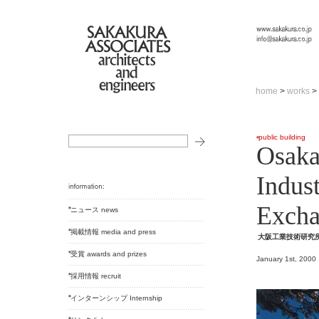
home
>
works
>
public building
Osaka
Indus
Excha
ニュース news
掲載情報 media and press
大阪工業技術研究
受賞 awards and prizes
January 1st, 2000
採用情報 recruit
インターンシップ Internship