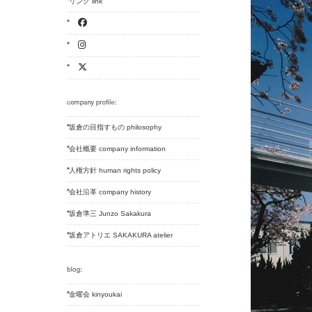
リンク link
坂倉の目指すもの philosophy
会社概要 company information
人権方針 human rights policy
会社沿革 company history
坂倉準三 Junzo Sakakura
坂倉アトリエ SAKAKURA atelier
金曜会 kinyoukai