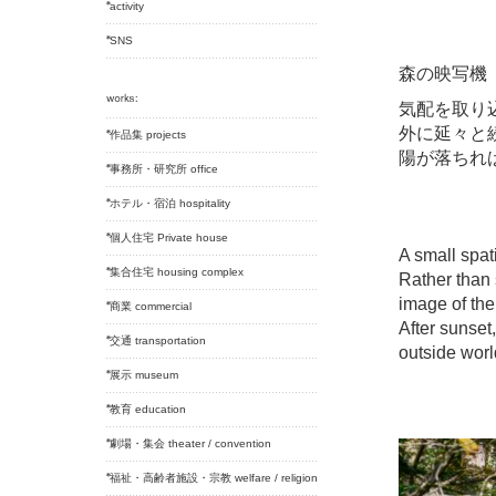
activity
SNS
森の映写機
気配を取り
外に延々と
作品集 projects
陽が落ちれ
事務所・研究所 office
ホテル・宿泊 hospitality
個人住宅 Private house
A small spati
集合住宅 housing complex
Rather than 
image of the
商業 commercial
After sunset
交通 transportation
outside worl
展示 museum
教育 education
劇場・集会 theater / convention
福祉・高齢者施設・宗教 welfare / religion