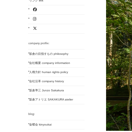
リンク link
坂倉の目指すもの philosophy
会社概要 company information
人権方針 human rights policy
会社沿革 company history
坂倉準三 Junzo Sakakura
坂倉アトリエ SAKAKURA atelier
金曜会 kinyoukai