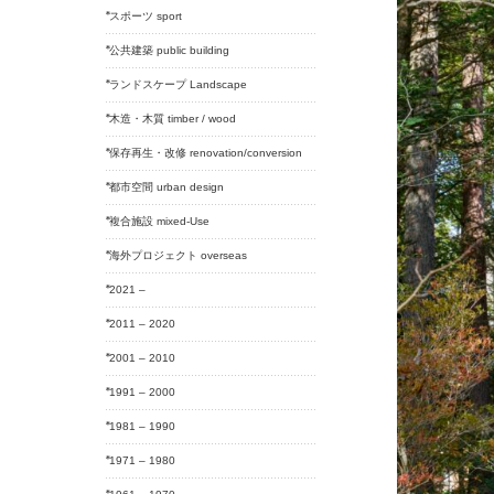
スポーツ sport
公共建築 public building
ランドスケープ Landscape
木造・木質 timber / wood
保存再生・改修 renovation/conversion
都市空間 urban design
複合施設 mixed-Use
海外プロジェクト overseas
2021 –
2011 – 2020
2001 – 2010
1991 – 2000
1981 – 1990
1971 – 1980