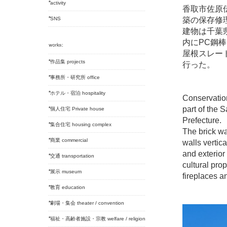
activity
香取市佐原
SNS
築の保存修
建物は千葉
内にPC鋼
屋根スレー
作品集 projects
行った。
事務所・研究所 office
ホテル・宿泊 hospitality
Conservation
part of the 
個人住宅 Private house
Prefecture.
集合住宅 housing complex
The brick wa
商業 commercial
walls vertica
and exterior
交通 transportation
cultural prop
展示 museum
fireplaces a
教育 education
劇場・集会 theater / convention
福祉・高齢者施設・宗教 welfare / religion