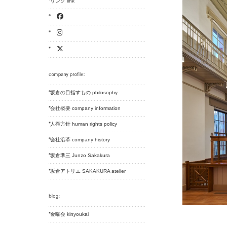
リンク link
坂倉の目指すもの philosophy
会社概要 company information
人権方針 human rights policy
会社沿革 company history
坂倉準三 Junzo Sakakura
坂倉アトリエ SAKAKURA atelier
金曜会 kinyoukai