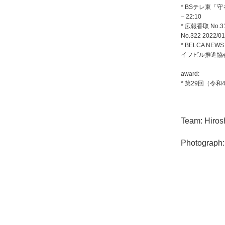
*
BSテレ東「守るを
– 22:10
*
広報香取 No.311
No.322 2022/01
*
BELCA NEW
イフビル推進協
award:
* 第29回（令
Team: Hirosh
Photograph: