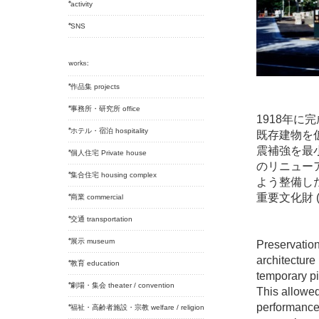
activity
SNS
作品集 projects
事務所・研究所 office
1918年
ホテル・宿泊 hospitality
既存建物を
震補強を最
個人住宅 Private house
のリニュー
集合住宅 housing complex
よう整備し
重要文化財 (
商業 commercial
交通 transportation
展示 museum
Preservation
architecture
教育 education
temporary pi
劇場・集会 theater / convention
This allowed
performance 
福祉・高齢者施設・宗教 welfare / religion