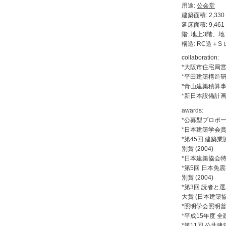
用途:
公会堂
建築面積: 2,330 
延床面積: 9,461 
階: 地上3階、地
構造: RC造＋S
collaboration:
*大阪市住宅局
*平田建築構造
*青山建築積算
*新日本設備計
awards:
*公募型プロポーザル
*
日本建築学会賞(業
*
第45回 建築業
別賞 (2004)
*日本建築協会特別
*
第5回 日本免震
別賞 (2004)
*
第3回 読者と
大賞 (日本建築協会
*照明学会照明普及
*
平成15年度 全建賞
*
第11回 公共建築