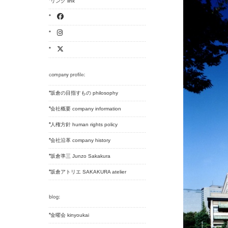
リンク link
坂倉の目指すもの philosophy
会社概要 company information
人権方針 human rights policy
会社沿革 company history
坂倉準三 Junzo Sakakura
坂倉アトリエ SAKAKURA atelier
金曜会 kinyoukai