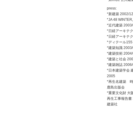
press:
*
新建築 2002/1
*
JA 48 WINTER,
*
近代建築 2003/
*
日経アーキテクチュ
*
日経アーキテクチュ
*
ディテール155 
*建築知識 2003/
*
建築技術 2004/
*建築と社会 200
*建築雑誌 2006/
*日本建築学会 
2005
*再生名建築 時
鹿島出版会
*重要文化財 大
再生工事報告書 2
建築社