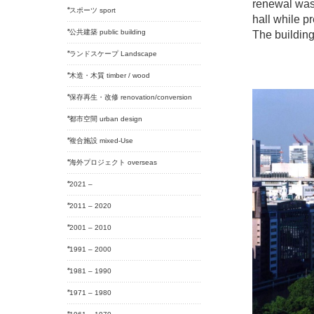
renewal was 
スポーツ sport
hall while pr
公共建築 public building
The building
ランドスケープ Landscape
木造・木質 timber / wood
保存再生・改修 renovation/conversion
都市空間 urban design
複合施設 mixed-Use
海外プロジェクト overseas
2021 –
2011 – 2020
2001 – 2010
1991 – 2000
1981 – 1990
1971 – 1980