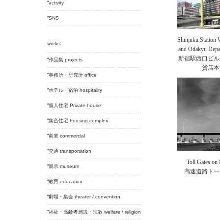
activity
SNS
Shinjuku Station 
and Odakyu Depa
新宿駅西口ビル
作品集 projects
貨店本
事務所・研究所 office
ホテル・宿泊 hospitality
個人住宅 Private house
集合住宅 housing complex
商業 commercial
交通 transportation
Toll Gates o
展示 museum
高速道路トー
教育 education
劇場・集会 theater / convention
福祉・高齢者施設・宗教 welfare / religion