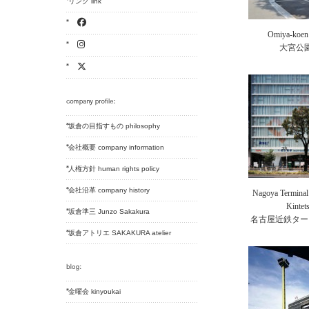
リンク link
Omiya-koen 
大宮公
坂倉の目指すもの philosophy
会社概要 company information
人権方針 human rights policy
会社沿革 company history
Nagoya Terminal 
Kintet
坂倉準三 Junzo Sakakura
名古屋近鉄ター
坂倉アトリエ SAKAKURA atelier
金曜会 kinyoukai