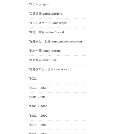
スポーツ sport
公共建築 public building
ランドスケープ Landscape
木造・木質 timber / wood
保存再生・改修 renovation/conversion
都市空間 urban design
複合施設 mixed-Use
海外プロジェクト overseas
2021 –
2011 – 2020
2001 – 2010
1991 – 2000
1981 – 1990
1971 – 1980