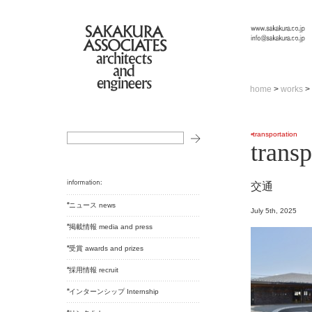
home
>
works
>
transportation
transp
交通
ニュース news
July 5th, 2025
掲載情報 media and press
受賞 awards and prizes
採用情報 recruit
インターンシップ Internship