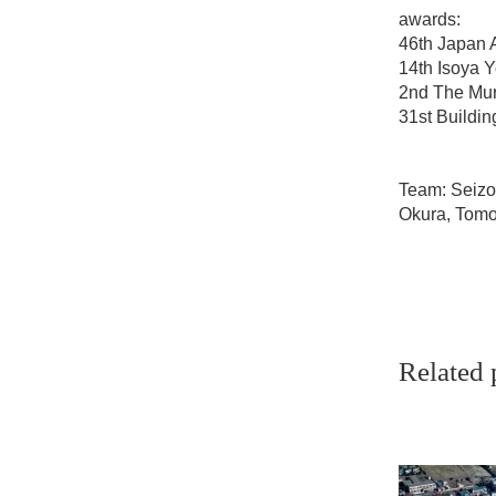
awards:
46th Japan 
14th Isoya 
2nd The Mur
31st Buildin
Team: Seizo
Okura, Tomo
Related 