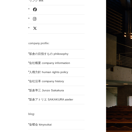
リンク link
坂倉の目指すもの philosophy
会社概要 company information
人権方針 human rights policy
会社沿革 company history
坂倉準三 Junzo Sakakura
坂倉アトリエ SAKAKURA atelier
金曜会 kinyoukai