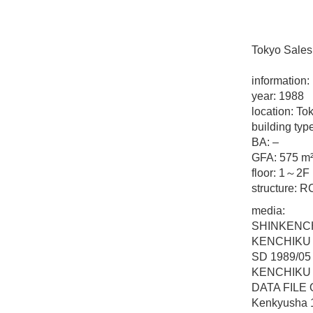
Tokyo Sale
information:
year: 1988
location: To
building typ
BA: –
GFA: 575 m
floor: 1～2F
structure: R
media:
SHINKENCH
KENCHIKU 
SD 1989/05
KENCHIKU 
DATA FILE 
Kenkyusha 