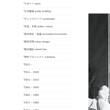
スポーツ sport
公共建築 public building
ランドスケープ Landscape
木造・木質 timber / wood
保存再生・改修 renovation/conversion
都市空間 urban design
複合施設 mixed-Use
海外プロジェクト overseas
2021 –
2011 – 2020
2001 – 2010
1991 – 2000
1981 – 1990
1971 – 1980