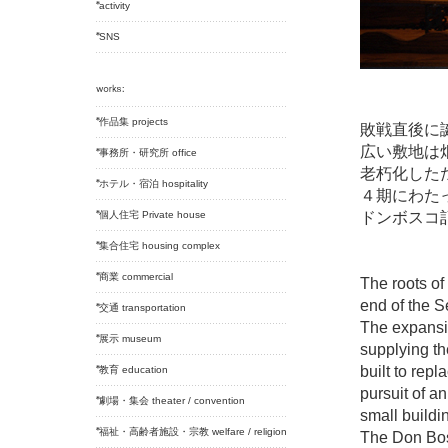
activity
SNS
作品集 projects
敗戦直後に
広い敷地は
事務所・研究所 office
老朽化した
ホテル・宿泊 hospitality
４期にわた
個人住宅 Private house
ドンボスコ
集合住宅 housing complex
商業 commercial
The roots of
end of the 
交通 transportation
The expansiv
展示 museum
supplying th
built to repl
教育 education
pursuit of an
劇場・集会 theater / convention
small buildi
福祉・高齢者施設・宗教 welfare / religion
The Don Bos