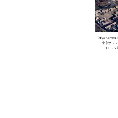
Tokyo Salesian
東京サレジ
(Ⅰ～Ⅳ