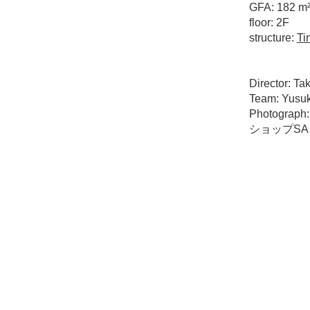
GFA: 182 m
floor: 2F
structure:
Ti
Director: T
Team: Yusuk
Photograp
ショップS