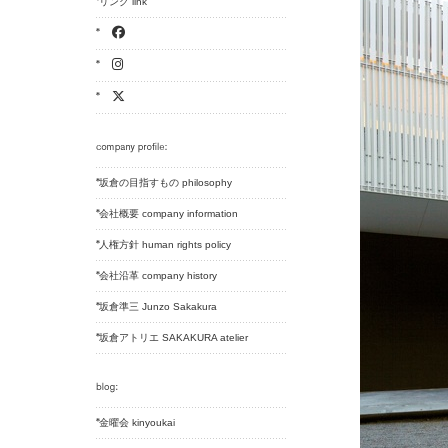
リンク link
坂倉の目指すもの philosophy
会社概要 company information
人権方針 human rights policy
会社沿革 company history
坂倉準三 Junzo Sakakura
坂倉アトリエ SAKAKURA atelier
金曜会 kinyoukai