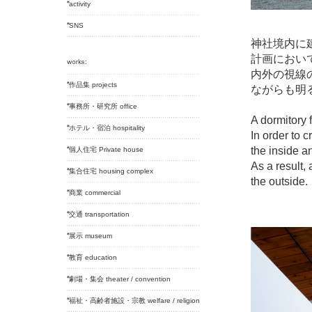
activity
SNS
神社境内に
計画におい
内外の視線
作品集 projects
ながらも明
事務所・研究所 office
A dormitory f
ホテル・宿泊 hospitality
In order to c
the inside a
個人住宅 Private house
As a result,
集合住宅 housing complex
the outside.
商業 commercial
交通 transportation
展示 museum
教育 education
劇場・集会 theater / convention
福祉・高齢者施設・宗教 welfare / religion